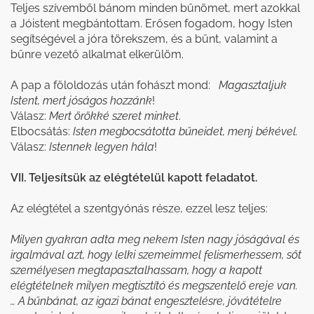
Teljes szívemből bánom minden bűnömet, mert azokkal
a Jóistent megbántottam. Erősen fogadom, hogy Isten
segítségével a jóra törekszem, és a bűnt, valamint a
bűnre vezető alkalmat elkerülöm.
A pap a föloldozás után fohászt mond:
Magasztaljuk
Istent, mert jóságos hozzánk
!
Válasz:
Mert örökké szeret minket
.
Elbocsátás:
Isten megbocsátotta bűneidet, menj békével.
Válasz:
Istennek legyen hála
!
VII. Teljesítsük az elégtételül kapott feladatot.
Az elégtétel a szentgyónás része, ezzel lesz teljes:
Milyen gyakran adta meg nekem Isten nagy jóságával és
irgalmával azt, hogy lelki szemeimmel felismerhessem, sőt
személyesen megtapasztalhassam, hogy a kapott
elégtételnek milyen megtisztító és megszentelő ereje van.
… A bűnbánat, az igazi bánat engesztelésre, jóvátételre