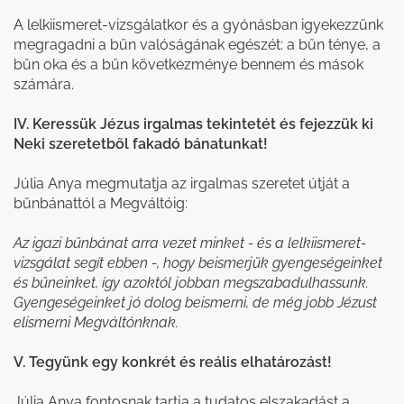
A lelkiismeret-vizsgálatkor és a gyónásban igyekezzünk
megragadni a bűn valóságának egészét: a bűn ténye, a
bűn oka és a bűn következménye bennem és mások
számára.
IV. Keressük Jézus irgalmas tekintetét és fejezzük ki
Neki szeretetből fakadó bánatunkat!
Júlia Anya megmutatja az irgalmas szeretet útját a
bűnbánattól a Megváltóig:
Az igazi bűnbánat arra vezet minket - és a lelkiismeret-
vizsgálat segít ebben -, hogy beismerjük gyengeségeinket
és bűneinket, így azoktól jobban megszabadulhassunk.
Gyengeségeinket jó dolog beismerni, de még jobb Jézust
elismerni Megváltónknak.
V. Tegyünk egy konkrét és reális elhatározást!
Júlia Anya fontosnak tartja a tudatos elszakadást a