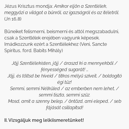
Jézus Krisztus mondja:
Amikor eljön a Szentlélek,
meggyőzi a világot a bűnről, az igazságról és az ítéletről.
(Jn 16,8)
Bűneiket felismerni, beismerni és attól megszabadulni,
csak a Szentlélek erejében vagyunk képesek.
Imádkozzunk ezért a Szentlélekhez (Veni, Sancte
Spiritus, ford. Babits Mihály)
Jöjj Szentlélekisten, jöjj / áraszd ki a mennyekből /
fényességed sugarát! …
Jöjj, és töltsd be híveid / titkos mélyű szíveit, / boldogító
égi tűz!
Semmi, semmi Nélküled / az emberben nem lehet, /
semmi tiszta, semmi szűz.
Mosd, amit a szenny belep, / öntözd, ami eleped, / seb
fájását csillapítsd!
II. Vizsgáljuk meg lelkiismeretünket!