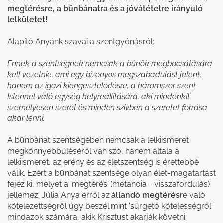
megtérésre, a bűnbánatra és a jóvátételre irányuló
lelkületet!
Alapító Anyánk szavai a szentgyónásról:
Ennek a szentségnek nemcsak a bűnök megbocsátására
kell vezetnie, ami egy bizonyos megszabadulást jelent,
hanem az igazi kiengesztelődésre, a háromszor szent
Istennel való egység helyreállítására, aki mindenkit
személyesen szeret és minden szívben a szeretet forrása
akar lenni.
A bűnbánat szentségében nemcsak a lelkiismeret
megkönnyebbüléséről van szó, hanem általa a
lelkiismeret, az erény és az életszentség is érettebbé
válik. Ezért a bűnbánat szentsége olyan élet-magatartást
fejez ki, melyet a 'megtérés' (metanoia = visszafordulás)
jellemez. Júlia Anya erről az
állandó megtérés
re való
kötelezettségről úgy beszél mint 'sürgető kötelességről'
mindazok számára, akik Krisztust akarják követni.