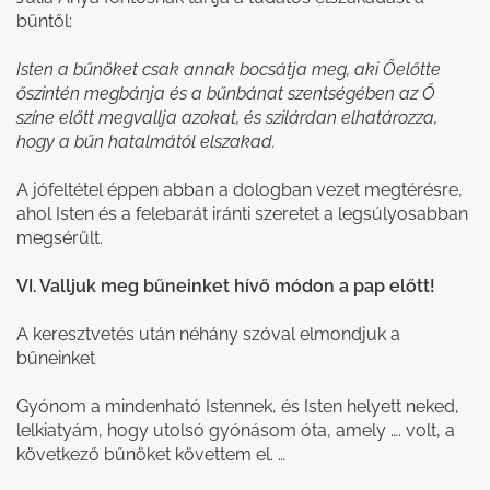
bűntől:
Isten a bűnöket csak annak bocsátja meg, aki Őelőtte
őszintén megbánja és a bűnbánat szentségében az Ő
színe előtt megvallja azokat, és szilárdan elhatározza,
hogy a bűn hatalmától elszakad.
A jófeltétel éppen abban a dologban vezet megtérésre,
ahol Isten és a felebarát iránti szeretet a legsúlyosabban
megsérült.
VI. Valljuk meg bűneinket hívő módon a pap előtt!
A keresztvetés után néhány szóval elmondjuk a
bűneinket
Gyónom a mindenható Istennek, és Isten helyett neked,
lelkiatyám, hogy utolsó gyónásom óta, amely …. volt, a
következő bűnöket követtem el. …