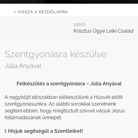
« VISSZA A KEZDŐLAPRA
SZERZŐ
Krisztus Ügye Lelki Család
Szentgyónásra készülve
Júlia Anyával
Felkészülés a szentgyónásra – Júlia Anyával
A nagyböjti időszakban előkészülünk a Húsvét előtti
szentgyónásunkra. Az alábbi sorokkal szeretnénk
segíteni ebben, hogy megtisztult szívvel várjuk Jézus
feltámadásának ünnepét.
I. Hívjuk segítségül a Szentlelket!