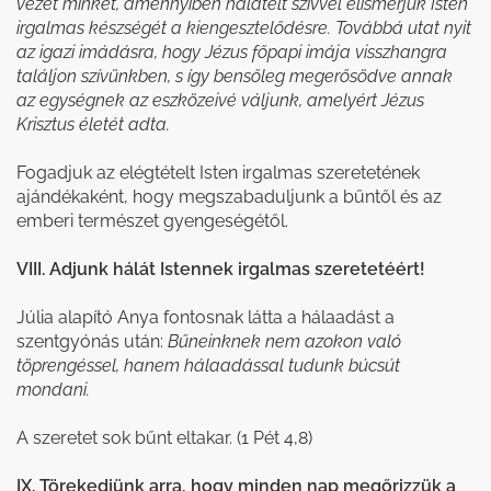
vezet minket, amennyiben hálatelt szívvel elismerjük Isten
irgalmas készségét a kiengesztelődésre. Továbbá utat nyit
az igazi imádásra, hogy Jézus főpapi imája visszhangra
találjon szívünkben, s így bensőleg megerősödve annak
az egységnek az eszközeivé váljunk, amelyért Jézus
Krisztus életét adta.
Fogadjuk az elégtételt Isten irgalmas szeretetének
ajándékaként, hogy megszabaduljunk a bűntől és az
emberi természet gyengeségétől.
VIII. Adjunk hálát Istennek irgalmas szeretetéért!
Júlia alapító Anya fontosnak látta a hálaadást a
szentgyónás után:
Bűneinknek nem azokon való
töprengéssel, hanem hálaadással tudunk búcsút
mondani.
A szeretet sok bűnt eltakar. (1 Pét 4,8)
IX. Törekedjünk arra, hogy minden nap megőrizzük a