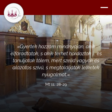
»
Gyertek hozzám mindnyájan, akik
elfáradtatok, s akik terhet hordoztok ... és
tanuljatok tőlem, mert szelíd vagyok és
alázatos szívű, s megtaláljátok lelketek
nyugalmát.
«
Mt 11, 28-29