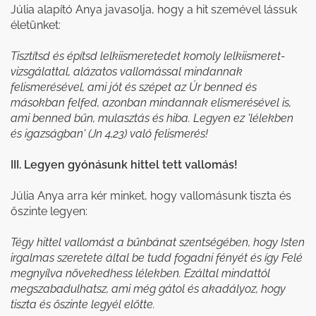
Júlia alapító Anya javasolja, hogy a hit szemével lássuk
életünket:
Tisztítsd és építsd lelkiismeretedet komoly lelkiismeret-
vizsgálattal, alázatos vallomással mindannak
felismerésével, ami jót és szépet az Úr benned és
másokban felfed, azonban mindannak elismerésével is,
ami benned bűn, mulasztás és hiba. Legyen ez 'lélekben
és igazságban' (Jn 4,23) való felismerés!
III. Legyen gyónásunk hittel tett vallomás!
Júlia Anya arra kér minket, hogy vallomásunk tiszta és
őszinte legyen:
Tégy hittel vallomást a bűnbánat szentségében, hogy Isten
irgalmas szeretete által be tudd fogadni fényét és így Felé
megnyílva növekedhess lélekben. Ezáltal mindattól
megszabadulhatsz, ami még gátol és akadályoz, hogy
tiszta és őszinte legyél előtte.