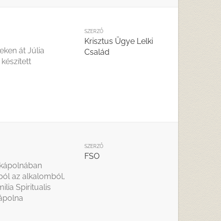
SZERZŐ
Krisztus Ügye Lelki
eken át Júlia
Család
készített
SZERZŐ
FSO
-kápolnában
ból az alkalomból,
lia Spiritualis
kápolna