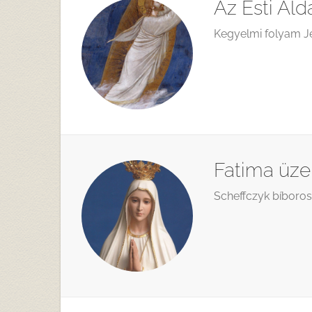
Az Esti Ál
Kegyelmi folyam J
Fatima üze
Scheffczyk bíboros