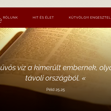
e
RÓLUNK
HIT ÉS ÉLET
KÚTVÖLGYI ENGESZTE
űvös víz a kimerült embernek, olya
távoli országból.
«
Péld 25,25