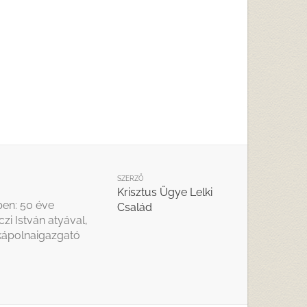
SZERZŐ
Krisztus Ügye Lelki
ben: 50 éve
Család
zi István atyával,
 kápolnaigazgató