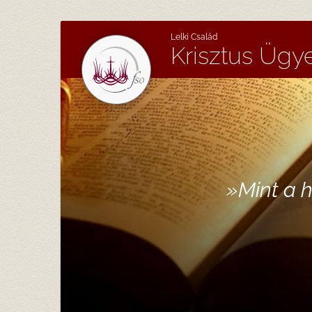
Lelki Család
Krisztus Ügy
»
Mint a h