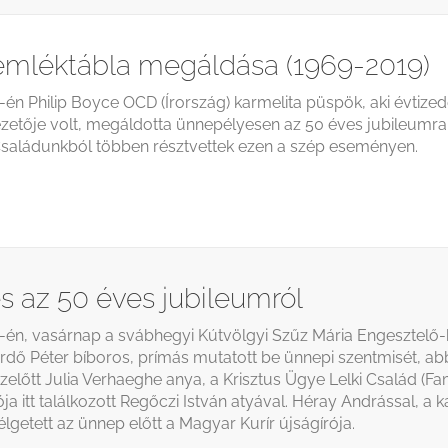
emléktábla megáldása (1969-2019)
én Philip Boyce OCD (Írország) karmelita püspök, aki évtized
ezetője volt, megáldotta ünnepélyesen az 50 éves jubileumra 
 Családunkból többen résztvettek ezen a szép eseményen.
s az 50 éves jubileumról
5-én, vasárnap a svábhegyi Kútvölgyi Szűz Mária Engesztelő
 Erdő Péter bíboros, prímás mutatott be ünnepi szentmisét, ab
előtt Julia Verhaeghe anya, a Krisztus Ügye Lelki Család (Fami
ja itt találkozott Regőczi István atyával. Héray Andrással, a 
lgetett az ünnep előtt a Magyar Kurír újságírója.