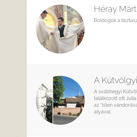
Héray Márt
Boldogok a tisztasz
A Kútvölgyi
A svábhegyi Kútvöl
találkozott ott Jul
az “Isten vándoráv
atyával.