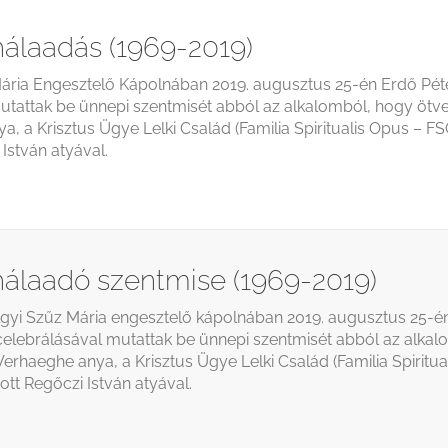
hálaadás (1969-2019)
ária Engesztelő Kápolnában 2019. augusztus 25-én Erdő Pét
utattak be ünnepi szentmisét abból az alkalomból, hogy ötve
a, a Krisztus Ügye Lelki Család (Familia Spiritualis Opus – FSO)
 István atyával.
hálaadó szentmise (1969-2019)
gyi Szűz Mária engesztelő kápolnában 2019. augusztus 25-é
celebrálásával mutattak be ünnepi szentmisét abból az alka
 Verhaeghe anya, a Krisztus Ügye Lelki Család (Familia Spiritu
ozott Regőczi István atyával.