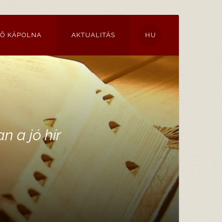
LŐ KÁPOLNA
AKTUALITÁS
HU
n a jó hír