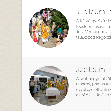
Jubileumi 
A Kútvölgyi Szűz M
főcelebrálásával m
Julia Verhaeghe any
találkozott Regőczi
Jubileumi 
A svábhegyi kútvöl
bíboros, prímás fő
évvel ezelőtt Julia
alapítója itt találk