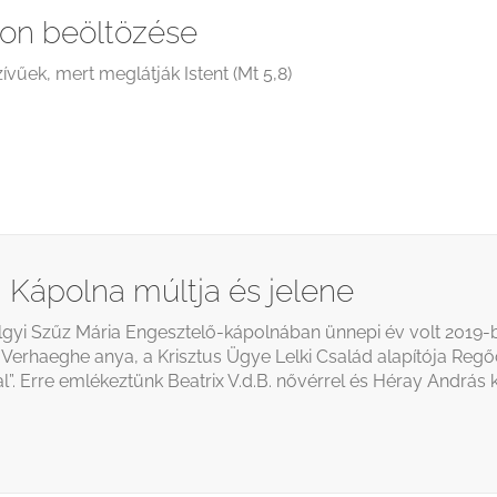
on beöltözése
ívűek, mert meglátják Istent (Mt 5,8)
 Kápolna múltja és jelene
gyi Szűz Mária Engesztelő-kápolnában ünnepi év volt 2019-
ia Verhaeghe anya, a Krisztus Ügye Lelki Család alapítója Regőc
al”. Erre emlékeztünk Beatrix V.d.B. nővérrel és Héray András