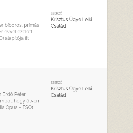
SZERZŐ
Krisztus Ügye Lelki
er bíboros, prímás
Család
n évvel ezelőtt
 alapítója itt
SZERZŐ
Krisztus Ügye Lelki
n Erdő Péter
Család
lomból, hogy ötven
alis Opus – FSO)