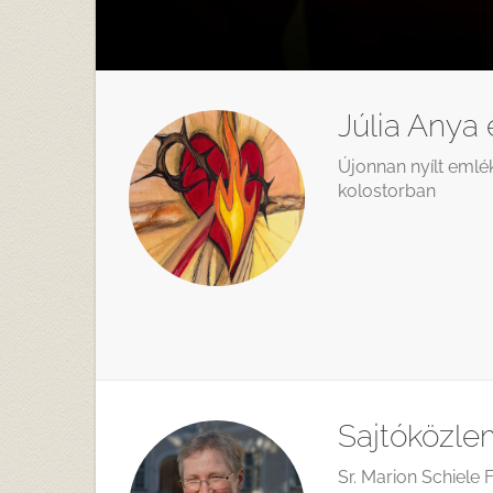
Júlia Anya
Újonnan nyílt emlé
kolostorban
Sajtóközle
Sr. Marion Schiele