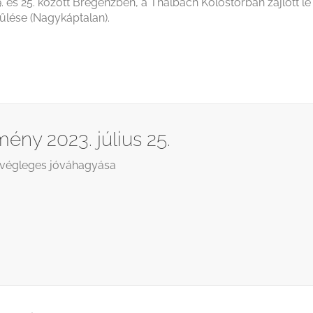
 és 25. között Bregenzben, a Thalbach Kolostorban zajlott le
űlése (Nagykáptalan).
ény 2023. július 25.
 végleges jóváhagyása