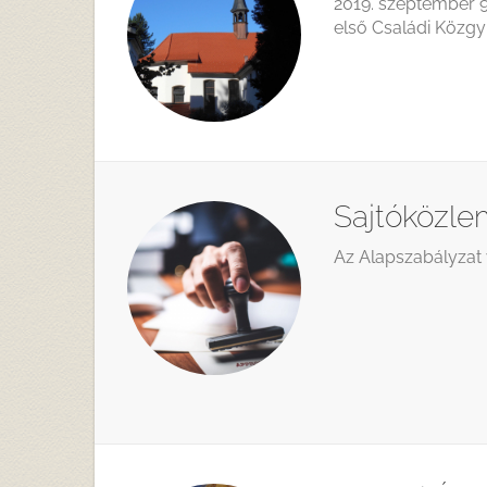
2019. szeptember 9.
első Családi Közgy
Sajtóközlem
Az Alapszabályzat