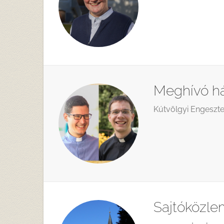
Meghívó há
Kútvölgyi Engeszte
Sajtóközl