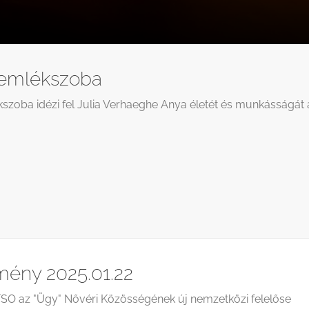
 emlékszoba
kszoba idézi fel Julia Verhaeghe Anya életét és munkásságát
mény 2025.01.22
 FSO az "Ügy" Nővéri Közösségének új nemzetközi felelőse