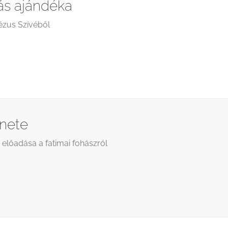
dás ajándéka
ézus Szívéből
nete
 előadása a fatimai fohászról