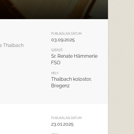
PUBLIKÁLÁSI DÁTUM
03.09.2025
 a Thalbach
SZERZŐ
Sr. Renate Hämmerle
FSO
HELY
Thalbach kolostor,
Bregenz
PUBLIKÁLÁSI DÁTUM
23.01.2025