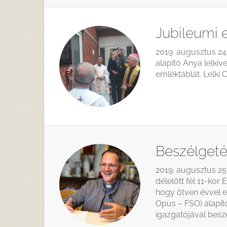
Jubileumi 
2019. augusztus 24-
alapító Anya lelkiv
emléktáblát. Lelki
Beszélgeté
2019. augusztus 2
délelőtt fél 11-kor
hogy ötven évvel ez
Opus – FSO) alapító
igazgatójával beszé